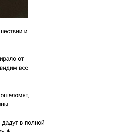
ешествии и
мирало от
 видим всё
 ошеломят,
ины.
 дадут в полной
🏔🌲