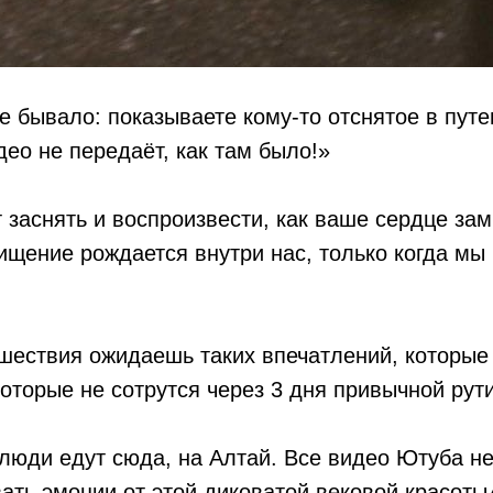
ое бывало: показываете кому-то отснятое в пут
део не передаёт, как там было!»
 заснять и воспроизвести, как ваше сердце за
ищение рождается внутри нас, только когда мы
шествия ожидаешь таких впечатлений, которые
 которые не сотрутся через 3 дня привычной рут
люди едут сюда, на Алтай. Все видео Ютуба не
ать эмоции от этой диковатой вековой красоты